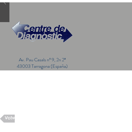
Av. Pau Casals nº 9, 2n 2ª
43003 Tarragona (España)
Volver a página principal del blog