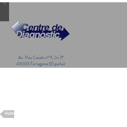
Av. Pau Casals nº 9, 2n 2ª
43003 Tarragona (España)
Volver a página principal del blog