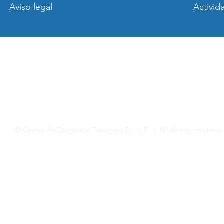
Aviso legal
Activid
© Centre de Diagnòstic Tarragona S.L.U.P | Nº de reg. sanitario