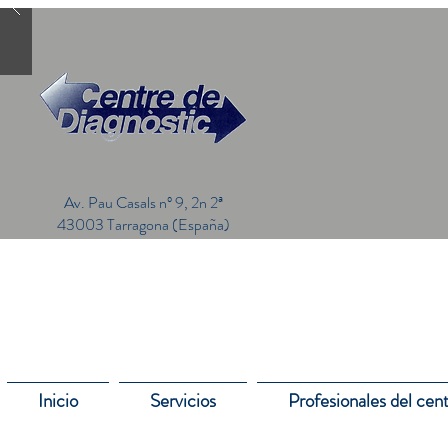
Av. Pau Casals nº 9, 2n 2ª
43003 Tarragona (España)
Inicio
Servicios
Profesionales del cen