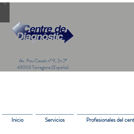
Av. Pau Casals nº 9, 2n 2ª
43003 Tarragona (España)
Inicio
Servicios
Profesionales del cen