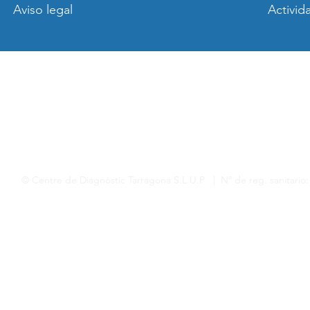
Aviso legal
Activid
© Centre de Diagnòstic Tarragona S.L.U.P | Nº de reg. sanitario